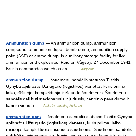
Ammunition dump
— An ammunition dump, ammunition
compound, ammunition depot, bomb dump, ammunition supply
point (ASP) or ammo dump, is a military storage facility for live
ammunition and explosives. Raid on Vågsøy, 27 December 1941.
British commandos watch as an… …
Wikipedia
ammunition dump
— šaudmenų sandėlis statusas T sritis
Gynyba apibrėžtis Užnugario (logistikos) vienetas, kuris priima,
laiko, rūšiuoja, komplektuoja ir išduoda šaudmenis. Šaudmenų
sandėlis gali būti stacionarusis ir judrusis, centrinio pavaldumo ir
karinių vienetų …
Artilerijos terminų žodynas
ammunition park
— šaudmenų sandėlis statusas T sritis Gynyba
apibrėžtis Užnugario (logistikos) vienetas, kuris priima, laiko,
rūšiuoja, komplektuoja ir išduoda šaudmenis. Šaudmenų sandėlis
gali būti stacionarusis ir judrusis, centrinio pavaldumo ir karinių