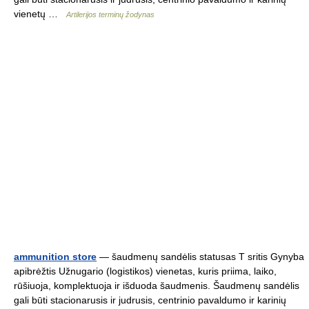
vienetų …
Artilerijos terminų žodynas
ammunition store
— šaudmenų sandėlis statusas T sritis Gynyba
apibrėžtis Užnugario (logistikos) vienetas, kuris priima, laiko,
rūšiuoja, komplektuoja ir išduoda šaudmenis. Šaudmenų sandėlis
gali būti stacionarusis ir judrusis, centrinio pavaldumo ir karinių