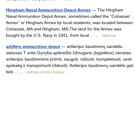
Hingham Naval Ammunition Depot Annex
— The Hingham
Naval Ammunition Depot Annex, sometimes called the “Cohasset
Annex” or Hingham Annex by local residents, was located between
Cohasset, MA and Hingham, MA.The land for the Annex was
bought by the U.S. Navy in 1941, from local… …
Wikipedia
artillery ammunition depot
— artilerijos šaudmenų sandėlis
statusas T sritis Gynyba apibrėžtis Užnugario (logistikos) vienetas
artilerijos šaudmenims priimti, saugoti, rūšiuoti, komplektuoti, vesti
apskaitą ir transportuoti (išduoti). Artilerijos šaudmenų sandėlis gali
būti… …
Artilerijos terminų žodynas