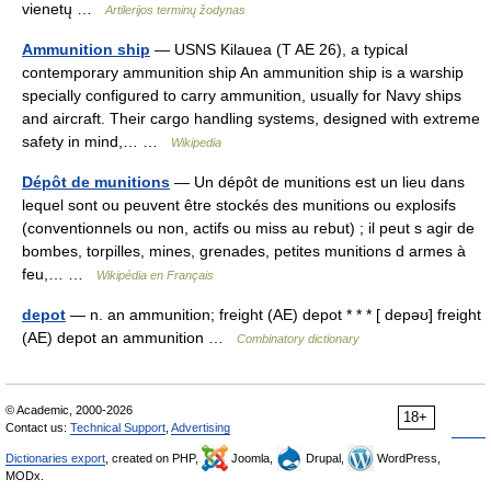
vienetų …
Artilerijos terminų žodynas
Ammunition ship
— USNS Kilauea (T AE 26), a typical
contemporary ammunition ship An ammunition ship is a warship
specially configured to carry ammunition, usually for Navy ships
and aircraft. Their cargo handling systems, designed with extreme
safety in mind,… …
Wikipedia
Dépôt de munitions
— Un dépôt de munitions est un lieu dans
lequel sont ou peuvent être stockés des munitions ou explosifs
(conventionnels ou non, actifs ou miss au rebut) ; il peut s agir de
bombes, torpilles, mines, grenades, petites munitions d armes à
feu,… …
Wikipédia en Français
depot
— n. an ammunition; freight (AE) depot * * * [ depəʊ] freight
(AE) depot an ammunition …
Combinatory dictionary
© Academic, 2000-2026
18+
Contact us:
Technical Support
,
Advertising
Dictionaries export
, created on PHP,
Joomla,
Drupal,
WordPress,
MODx.