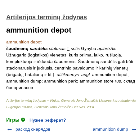
Artilerijos terminų žodynas
ammunition depot
ammunition depot
šaudmenų
sandėlis
statusas
T
sritis
Gynyba
apibrėžtis
Užnugario (logistikos) vienetas, kuris priima, laiko, rūšiuoja,
komplektuoja ir išduoda šaudmenis. Šaudmenų sandėlis gali būti
stacionarusis ir judrusis, centrinio pavaldumo ir karinių vienetų
(brigadų, batalionų ir kt.).
atitikmenys
:
angl.
ammunition depot;
ammunition dump; ammunition park; ammunition store
rus.
склад
боеприпасов
Artilerijos terminų žodynas – Vilnius: Generolo Jono Žemaičio Lietuvos karo akademija
.
Eugenijus Kisinas, Generolo Jono Žemaičio Lietuvos
.
2004
.
Игры ⚽
Нужен реферат?
расход снарядов
ammunition dump