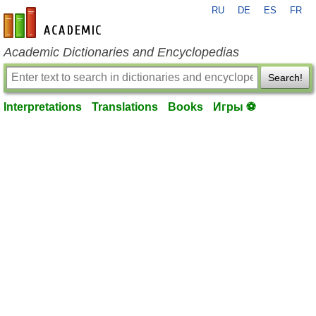
RU
DE
ES
FR
en-academic.com
Academic Dictionaries and Encyclopedias
Search!
Interpretations
Translations
Books
Игры ⚽